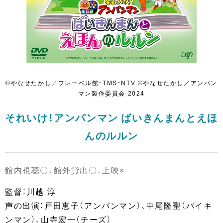
©やなせたかし／フレーベル館・TMS・NTV ©やなせたかし／アンパン
マン製作委員会 2024
それいけ！アンパンマン ばいきんまんとえほ
んのルルン
館内視聴〇、館外貸出〇、上映×
監督：川越 淳
声の出演：戸田恵子（アンパンマン）、中尾隆聖（バイキ
ンマン）、山寺宏一（チーズ）