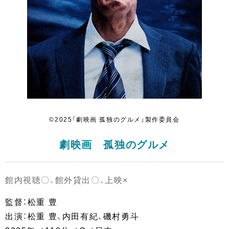
©2025「劇映画 孤独のグルメ」製作委員会
劇映画 孤独のグルメ
館内視聴〇、館外貸出〇、上映×
監督：松重 豊
出演：松重 豊、内田有紀、磯村勇斗