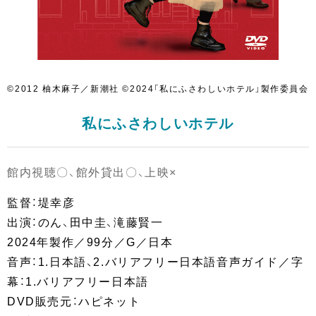
©2012 柚木麻子／新潮社 ©2024「私にふさわしいホテル」製作委員会
私にふさわしいホテル
館内視聴〇、館外貸出〇、上映×
監督：堤幸彦
出演：のん、田中圭、滝藤賢一
2024年製作／99分／G／日本
音声：1.日本語、2.バリアフリー日本語音声ガイド／字
幕：1.バリアフリー日本語
DVD販売元：ハピネット