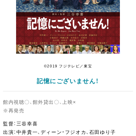
©2019 フジテレビ／東宝
記憶にございません！
館内視聴〇、館外貸出〇、上映×
※再発売
監督：三谷幸喜
出演：中井貴一、ディーン・フジオカ、石田ゆり子