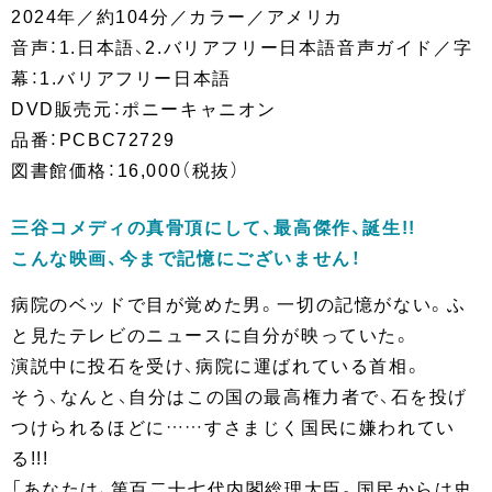
2024年／約104分／カラー／アメリカ
音声：1.日本語、2.バリアフリー日本語音声ガイド／字
幕：1.バリアフリー日本語
DVD販売元：ポニーキャニオン
品番：PCBC72729
図書館価格：16,000（税抜）
三谷コメディの真骨頂にして、最高傑作、誕生!!
こんな映画、今まで記憶にございません！
病院のベッドで目が覚めた男。一切の記憶がない。ふ
と見たテレビのニュースに自分が映っていた。
演説中に投石を受け、病院に運ばれている首相。
そう、なんと、自分はこの国の最高権力者で、石を投げ
つけられるほどに……すさまじく国民に嫌われてい
る!!!
「あなたは、第百二十七代内閣総理大臣。国民からは史