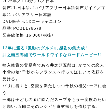
2025年／110分／G／日本
音声：1.日本語、2.バリアフリー日本語音声ガイド／字
幕：1.バリアフリー日本語
DVD販売元：ポニーキャニオン
品番：PCBEL76578
図書館価格：16,000（税抜）
12年に渡る『孤独のグルメ』、感謝の集大成！
井之頭五郎組でワールドワイドなロードムービー！！
輸入雑貨の貿易商である井之頭五郎は、かつての恋人・
小雪の娘・千秋からフランスへ行ってほしいと依頼を
受ける。
パリに着くと、空腹を満たしつつ千秋の祖父・一郎に会
う。
一郎は子どもの頃に飲んだスープをもう一度飲みたい
と願い、五郎にそのレシピと食材探しを依頼する。