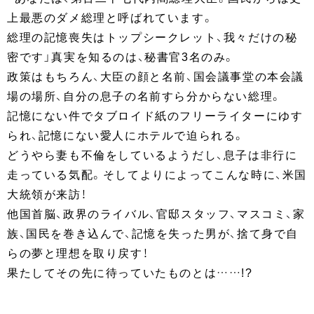
上最悪のダメ総理と呼ばれています。
総理の記憶喪失はトップシークレット、我々だけの秘
密です」真実を知るのは、秘書官3名のみ。
政策はもちろん、大臣の顔と名前、国会議事堂の本会議
場の場所、自分の息子の名前すら分からない総理。
記憶にない件でタブロイド紙のフリーライターにゆす
られ、記憶にない愛人にホテルで迫られる。
どうやら妻も不倫をしているようだし、息子は非行に
走っている気配。そしてよりによってこんな時に、米国
大統領が来訪！
他国首脳、政界のライバル、官邸スタッフ、マスコミ、家
族、国民を巻き込んで、記憶を失った男が、捨て身で自
らの夢と理想を取り戻す！
果たしてその先に待っていたものとは……!?