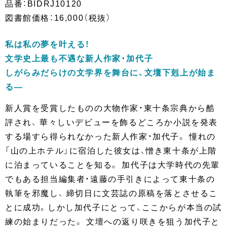
品番：BIDRJ10120
図書館価格：16,000（税抜）
私は私の夢を叶える！
文学史上最も不遇な新人作家・加代子
しがらみだらけの文学界を舞台に、文壇下剋上が始ま
る―
新人賞を受賞したものの大物作家・東十条宗典から酷
評され、 華々しいデビューを飾るどころか小説を発表
する場すら得られなかった新人作家・加代子。 憧れの
「山の上ホテル」に宿泊した彼女は、憎き東十条が上階
に泊まっていることを知る。 加代子は大学時代の先輩
でもある担当編集者・遠藤の手引きによって東十条の
執筆を邪魔し、 締切日に文芸誌の原稿を落とさせるこ
とに成功。しかし加代子にとって、ここからが本当の試
練の始まりだった。 文壇への返り咲きを狙う加代子と