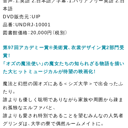
音声：1.英語 2.日本語／字幕：1.バリアフリー英語 2.日
本語
DVD販売元：UIP
品番：UNDRJ-10001
図書館価格：20,000円（税別）
第97回アカデミー賞®美術賞、衣裳デザイン賞2部門受
賞！
「オズの魔法使い」の魔女たちの知られざる物語を描い
た大ヒットミュージカルが待望の映画化！
魔法と幻想の国オズにある＜シズ大学＞で出会ったふ
たり。
誰よりも優しく聡明でありながら家族や周囲から疎ま
れ孤独なエルファバと、
誰よりも愛され特別であることを望むみんなの人気者
グリンダは、大学の寮で偶然ルームメイトに。