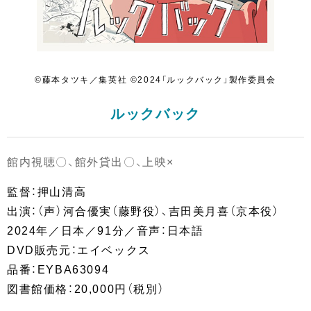
©藤本タツキ／集英社 ©2024「ルックバック」製作委員会
ルックバック
館内視聴〇、館外貸出〇、上映×
監督：押山清高
出演：（声）河合優実（藤野役）、吉田美月喜（京本役）
2024年／日本／91分／音声：日本語
DVD販売元：エイベックス
品番：EYBA63094
図書館価格：20,000円（税別）