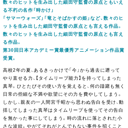
数々のヒットを生み出した細田守監督の原点ともいえ
る不朽の名作「時かけ」
「サマーウォーズ」「竜とそばかすの姫」など、数々のヒ
ットを生み出した細田守監督の原点とも言える作品。
数々のヒットを生み出した細田守監督の原点とも言え
る作品。
第30回日本アカデミー賞最優秀アニメーション作品賞
受賞。
高校2年の夏、あるきっかけで「今」から過去に遡って
やり直せる力、【タイムリープ能力】を持ってしまった
真琴。ひとたびその使い方を覚えると、何の躊躇も無く
日常の些細な不満や欲望にその力を費やしてしまう。
しかし、親友の一人間宮千昭から思わぬ告白を受け、動
揺してしまった真琴はタイムリープを使ってその告白
を無かった事にしてしまう。時の流れに落とされた小
さな波紋。やがてそれがとんでもない事件を招くこと