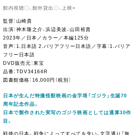
館内視聴〇、館外貸出〇、上映×
監督：山崎貴
出演：神木隆之介、浜辺美波、山田裕貴
2023年／日本／カラー／本編125分
音声：1.日本語 2.バリアフリー日本語／字幕：1.バリア
フリー日本語
DVD販売元：東宝
品番：TDV34164R
図書館価格：16,000円（税別）
日本が生んだ特撮怪獣映画の金字塔「ゴジラ」生誕70
周年記念作品。
日本で製作された実写のゴジラ映画としては通算30作
目。
戦後の日本。戦争によってすべてを失い、文字通り「無